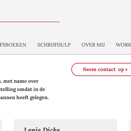
JFSBOEKEN
SCHRIJFHULP
OVER MIJ
WORK
Neem contact op »
ën, met name over
telling omdat in de
mannen heeft gelegen.
Lenie Dicke